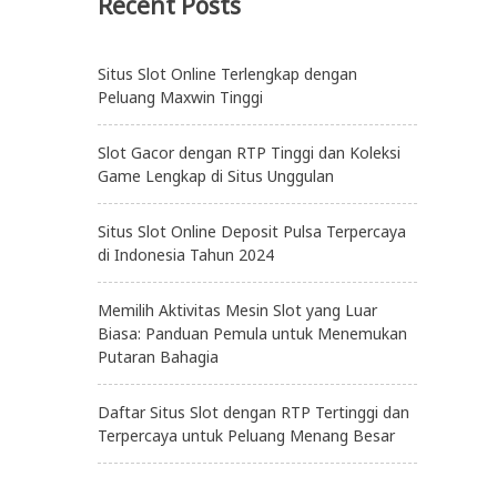
Recent Posts
Situs Slot Online Terlengkap dengan
Peluang Maxwin Tinggi
Slot Gacor dengan RTP Tinggi dan Koleksi
Game Lengkap di Situs Unggulan
Situs Slot Online Deposit Pulsa Terpercaya
di Indonesia Tahun 2024
Memilih Aktivitas Mesin Slot yang Luar
Biasa: Panduan Pemula untuk Menemukan
Putaran Bahagia
Daftar Situs Slot dengan RTP Tertinggi dan
Terpercaya untuk Peluang Menang Besar