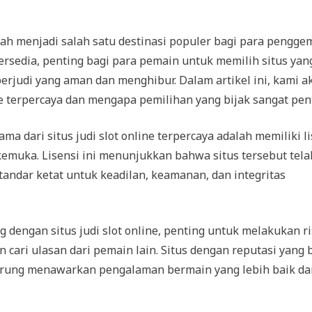
 telah menjadi salah satu destinasi populer bagi para pengge
rsedia, penting bagi para pemain untuk memilih situs yan
rjudi yang aman dan menghibur. Dalam artikel ini, kami a
ne terpercaya dan mengapa pemilihan yang bijak sangat pen
ma dari situs judi slot online terpercaya adalah memiliki l
rkemuka. Lisensi ini menunjukkan bahwa situs tersebut tela
andar ketat untuk keadilan, keamanan, dan integritas
dengan situs judi slot online, penting untuk melakukan ri
an cari ulasan dari pemain lain. Situs dengan reputasi yang 
derung menawarkan pengalaman bermain yang lebih baik da