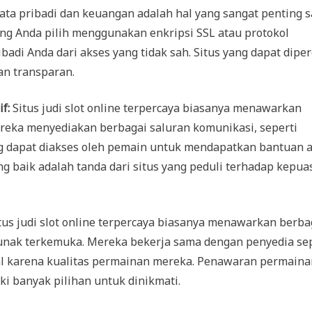
a pribadi dan keuangan adalah hal yang sangat penting s
 yang Anda pilih menggunakan enkripsi SSL atau protokol
adi Anda dari akses yang tidak sah. Situs yang dapat dipe
an transparan.
f:
Situs judi slot online terpercaya biasanya menawarkan
reka menyediakan berbagai saluran komunikasi, seperti
ang dapat diakses oleh pemain untuk mendapatkan bantuan 
g baik adalah tanda dari situs yang peduli terhadap kepua
tus judi slot online terpercaya biasanya menawarkan berba
unak terkemuka. Mereka bekerja sama dengan penyedia sep
nal karena kualitas permainan mereka. Penawaran permaina
 banyak pilihan untuk dinikmati.