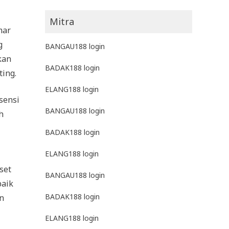
Mitra
mar
g
BANGAU188 login
kan
BADAK188 login
ting.
ELANG188 login
isensi
BANGAU188 login
h
BADAK188 login
ELANG188 login
set
BANGAU188 login
baik
BADAK188 login
n
ELANG188 login