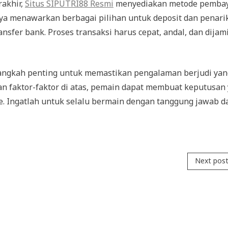
akhir,
Situs SIPUTRI88 Resmi
menyediakan metode pemba
a menawarkan berbagai pilihan untuk deposit dan penari
ansfer bank. Proses transaksi harus cepat, andal, dan dijam
h langkah penting untuk memastikan pengalaman berjudi ya
n faktor-faktor di atas, pemain dapat membuat keputusan
ne. Ingatlah untuk selalu bermain dengan tanggung jawab d
Next pos