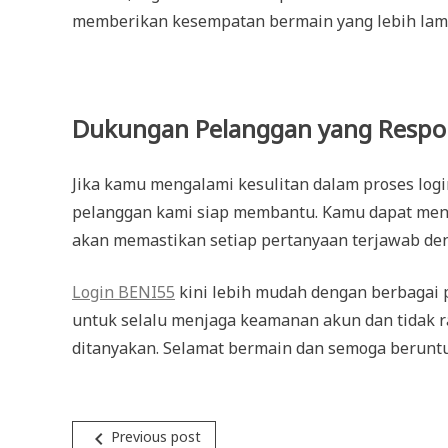
memberikan kesempatan bermain yang lebih lam
Dukungan Pelanggan yang Respo
Jika kamu mengalami kesulitan dalam proses log
pelanggan kami siap membantu. Kamu dapat meng
akan memastikan setiap pertanyaan terjawab deng
Login BENI55
kini lebih mudah dengan berbagai pi
untuk selalu menjaga keamanan akun dan tidak r
ditanyakan. Selamat bermain dan semoga berunt
Navigasi
navigate_before
Previous post