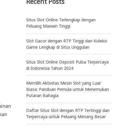
Recent Posts
Situs Slot Online Terlengkap dengan
Peluang Maxwin Tinggi
Slot Gacor dengan RTP Tinggi dan Koleksi
Game Lengkap di Situs Unggulan
Situs Slot Online Deposit Pulsa Terpercaya
di Indonesia Tahun 2024
Memilih Aktivitas Mesin Slot yang Luar
Biasa: Panduan Pemula untuk Menemukan
Putaran Bahagia
ainan
Daftar Situs Slot dengan RTP Tertinggi dan
akan
Terpercaya untuk Peluang Menang Besar