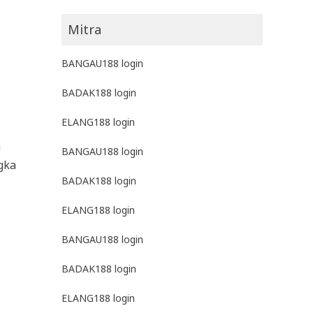
Mitra
BANGAU188 login
BADAK188 login
ELANG188 login
n
BANGAU188 login
gka
BADAK188 login
ELANG188 login
BANGAU188 login
BADAK188 login
ELANG188 login