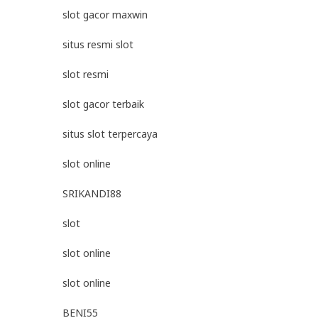
slot gacor maxwin
situs resmi slot
slot resmi
slot gacor terbaik
situs slot terpercaya
slot online
SRIKANDI88
slot
slot online
slot online
BENI55