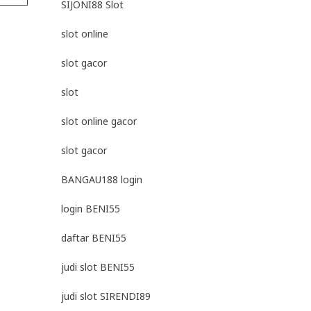
SIJONI88 Slot
slot online
slot gacor
slot
slot online gacor
slot gacor
BANGAU188 login
login BENI55
daftar BENI55
judi slot BENI55
judi slot SIRENDI89